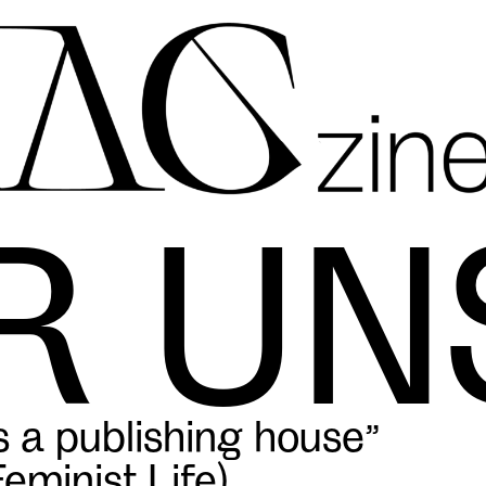
R UN
 a publishing house”
eminist Life)