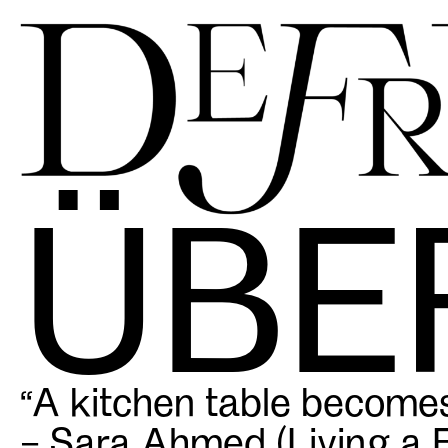
Skip
to
content
ÜBE
“A kitchen table becomes
– Sara Ahmed (Living a F